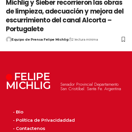
Michlig y Sieber recorrieron las obras
de limpieza, adecuación y mejora del
escurrimiento del canal Alcorta –
Portugalete
Equipo de Prensa Felipe Michlig
2 lectura mínima
FELIPE
MICHLIG
Senador Provincial Departamento
San Cristóbal. Santa Fe. Argentina
- Bio
- Política de Privacidaddad
- Contactenos