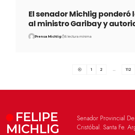
El senador Michlig ponderó 
al ministro Garibay y autorid
Prensa Michlig
6 lectura mínima
1
2
…
112
FELIPE
Senador Provincial D
MICHLIG
Cristóbal. Santa Fe. Ar