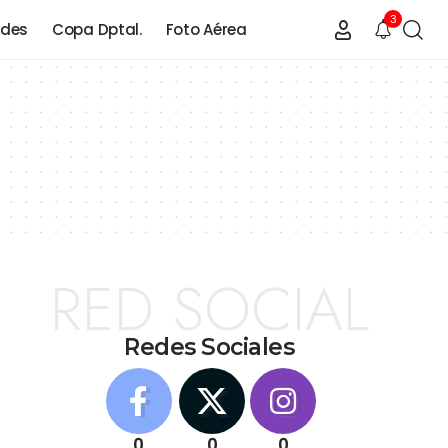
3
ades
Copa Dptal.
Foto Aérea
RED SOCIAL
Redes Sociales
0
0
0