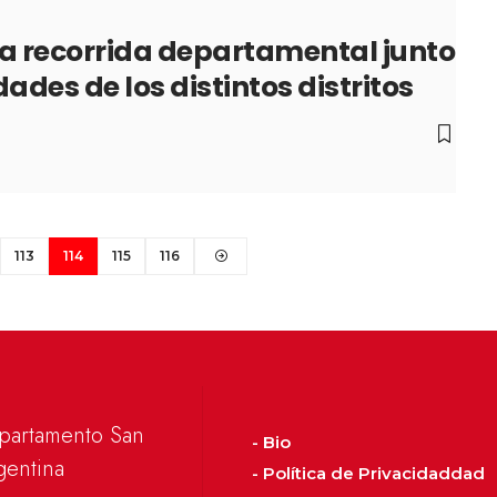
la recorrida departamental junto
ades de los distintos distritos
113
114
115
116
epartamento San
- Bio
gentina
- Política de Privacidaddad