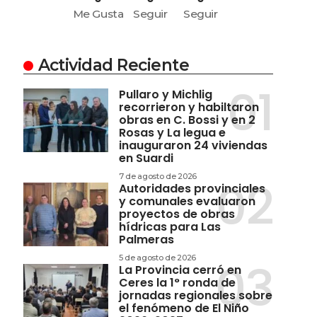
Me Gusta
Seguir
Seguir
Actividad Reciente
Pullaro y Michlig
recorrieron y habiltaron
obras en C. Bossi y en 2
Rosas y La legua e
inauguraron 24 viviendas
en Suardi
7 de agosto de 2026
Autoridades provinciales
y comunales evaluaron
proyectos de obras
hídricas para Las
Palmeras
5 de agosto de 2026
La Provincia cerró en
Ceres la 1° ronda de
jornadas regionales sobre
el fenómeno de El Niño